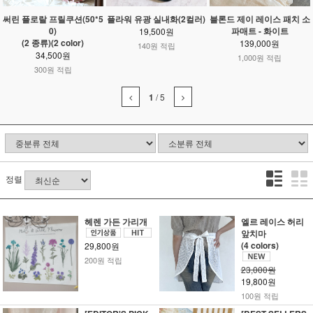
써린 플로랄 프릴쿠션(50*5
플라워 유광 실내화(2컬러)
블론드 제이 레이스 패치 소
0)
파매트 - 화이트
19,500원
(2 종류)(2 color)
139,000원
140원 적립
34,500원
1,000원 적립
300원 적립
1
/
5
정렬
헤렌 가든 가리개
엘르 레이스 허리
앞치마
(4 colors)
29,800원
200원 적립
23,000원
19,800원
100원 적립