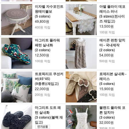
이자벨 자수포인트
아델 플라이 데코
원테이블보
레이스 러너
(5 colors)
(5 sizes)(전사이
즈 재입고)
49,800원
13,500원
400원 적립
100원 적립
마그리트 플라워
에이콘 편한 앞치
패턴 실내화
마 - 국내제작
(2 colors)
(2 colors)
12,500원
54,000원
100원 적립
500원 적립
트로픽리프 쿠션커
로제리본 실내화 -
버(45*45)
레이스
(9종류)(재입고)
(5 colors)
22,000원
15,900원
200원 적립
100원 적립
마그리트 도트 패
블랜드 플라워 코
턴 실내화
튼 앞치마
(3 colors)(블랙 재
(3 colors)
입고)
32,000원
300원 적립