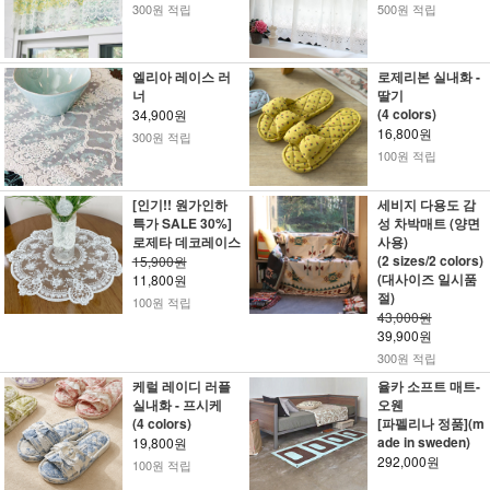
300원 적립
500원 적립
엘리아 레이스 러
로제리본 실내화 -
너
딸기
(4 colors)
34,900원
16,800원
300원 적립
100원 적립
[인기!! 원가인하
세비지 다용도 감
특가 SALE 30%]
성 차박매트 (양면
로제타 데코레이스
사용)
(2 sizes/2 colors)
15,900원
(대사이즈 일시품
11,800원
절)
100원 적립
43,000원
39,900원
300원 적립
케럴 레이디 러플
율카 소프트 매트-
실내화 - 프시케
오웬
(4 colors)
[파펠리나 정품](m
ade in sweden)
19,800원
292,000원
100원 적립