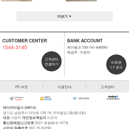
더보기 ▼
CUSTOMER CENTER
BANK ACCOUNT
1544-3145
케이뱅크 100-141-646561
예금주 : 이은미
고객센터
비회원
연결하기
1:1 문의
PC 버전
이용안내
고객센터
에이치비일사 (HB14)
경기도 남양주시 의안로 129-19, 우리빌딩 2층(평내동)
대표
이은미
개인정보책임자
이규아
통신판매업신고번호
2021-호평평내-107호
사업자 등록번호
397-70-00299