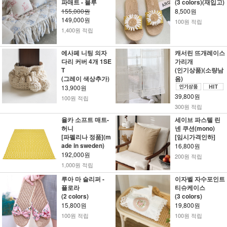
파매트 - 블루
(3 colors)(재입고)
155,000원
8,500원
149,000원
100원 적립
1,400원 적립
에사페 니팅 의자
캐서린 뜨개레이스
다리 커버 4개 1SE
가리개
T
(인기상품)(소량남
(그레이 색상추가)
음)
13,900원
39,800원
100원 적립
300원 적립
율카 소프트 매트-
세이브 파스텔 린
허니
넨 쿠션(mono)
[파펠리나 정품](m
[임시가격인하]
ade in sweden)
16,800원
192,000원
200원 적립
1,000원 적립
루아 마 슬리퍼 -
이자벨 자수포인트
플로라
티슈케이스
(2 colors)
(3 colors)
15,800원
19,800원
100원 적립
100원 적립