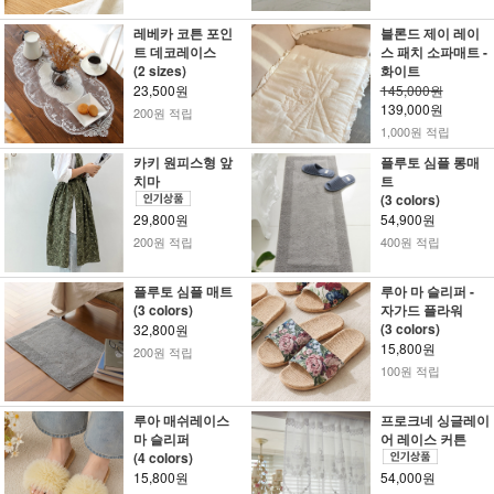
레베카 코튼 포인
블론드 제이 레이
트 데코레이스
스 패치 소파매트 -
(2 sizes)
화이트
23,500원
145,000원
139,000원
200원 적립
1,000원 적립
카키 원피스형 앞
플루토 심플 롱매
치마
트
(3 colors)
29,800원
54,900원
200원 적립
400원 적립
플루토 심플 매트
루아 마 슬리퍼 -
(3 colors)
자가드 플라워
(3 colors)
32,800원
15,800원
200원 적립
100원 적립
루아 매쉬레이스
프로크네 싱글레이
마 슬리퍼
어 레이스 커튼
(4 colors)
15,800원
54,000원