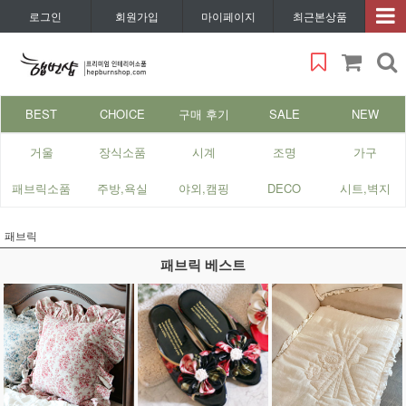
로그인
회원가입
마이페이지
최근본상품
BEST
CHOICE
구매 후기
SALE
NEW
거울
장식소품
시계
조명
가구
패브릭소품
주방,욕실
야외,캠핑
DECO
시트,벽지
패브릭
패브릭 베스트