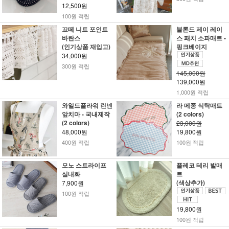
12,500원
100원 적립
꼬떼 니트 포인트
블론드 제이 레이
바란스
스 패치 소파매트 -
(인기상품 재입고)
핑크베이지
34,000원
300원 적립
145,000원
139,000원
1,000원 적립
와일드플라워 린넨
라 메종 식탁매트
앞치마 - 국내제작
(2 colors)
(2 colors)
23,000원
48,000원
19,800원
400원 적립
100원 적립
모노 스트라이프
플레코 테리 발매
실내화
트
(색상추가)
7,900원
100원 적립
19,800원
100원 적립