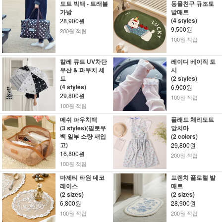
도트 빅백 - 트래블
동물친구 규조토
가방
발매트
(4 styles)
28,900원
9,500원
200원 적립
100원 적립
칼레 큐트 UV차단
레이디 베이직 토
우산 & 파우치 세
시
트
(2 styles)
(4 styles)
6,900원
29,800원
100원 적립
100원 적립
메쉬 파우치백
플래드 체리도트
(3 styles)(필로우
앞치마
백 일부 소량 재입
(2 colors)
고)
29,800원
16,800원
200원 적립
100원 적립
마제티 타원 데코
프렌치 플로럴 발
레이스
매트
(2 sizes)
(2 sizes)
6,800원
28,900원
100원 적립
200원 적립