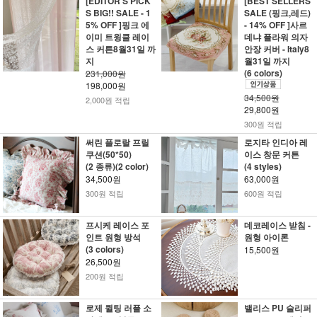
[EDITOR'S PICK
[BEST SELLERS
S BIG!! SALE - 1
SALE (핑크,레드)
5% OFF ]핑크 에
- 14% OFF ]사르
이미 트윙클 레이
데냐 플라워 의자
스 커튼8월31일 까
안장 커버 - Italy8
지
월31일 까지
(6 colors)
231,000원
198,000원
34,500원
2,000원 적립
29,800원
300원 적립
써린 플로랄 프릴
로지타 인디아 레
쿠션(50*50)
이스 창문 커튼
(2 종류)(2 color)
(4 styles)
34,500원
63,000원
300원 적립
600원 적립
프시케 레이스 포
데코레이스 받침 -
인트 원형 방석
원형 아이론
(3 colors)
15,500원
26,500원
200원 적립
로제 퀼팅 러플 소
밸리스 PU 슬리퍼