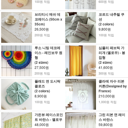
100원 적립
600원 적립
브리티시 메쉬 데
코르드 내추럴 쿠
코레이스 (50cm x
션
35cm)
(2 colors)
26,500원
9,800원
200원 적립
100원 적립
루소 니팅 데코레
심플리 패브릭 가
이스 - 레인보우 원
리개 (옐로우) - 봉
형
집형
(2 sizes)
(2 sizes)
27,500원
41,600원
200원 적립
300원 적립
플래드 면 도시락
클라에 자수 리본
클로즈
커튼(Designed by
(2 colors)
France)
8,900원
210,000원
100원 적립
1,000원 적립
가든뷰 레이스포인
그린 리본 면 레이
트 바란스 - 옐로우
스 바란스
48,000원
59,800원