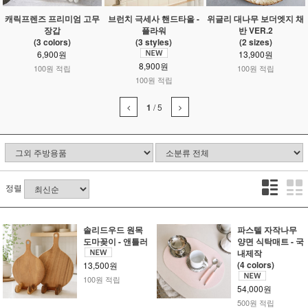
캐릭프렌즈 프리미엄 고무
브런치 극세사 핸드타올 -
위글리 대나무 보더엣지 채
장갑
플라워
반 VER.2
(3 colors)
(3 styles)
(2 sizes)
6,900원
13,900원
8,900원
100원 적립
100원 적립
100원 적립
1
/
5
정렬
솔리드우드 원목
파스텔 자작나무
도마꽂이 - 앤틀러
양면 식탁매트 - 국
내제작
(4 colors)
13,500원
100원 적립
54,000원
500원 적립