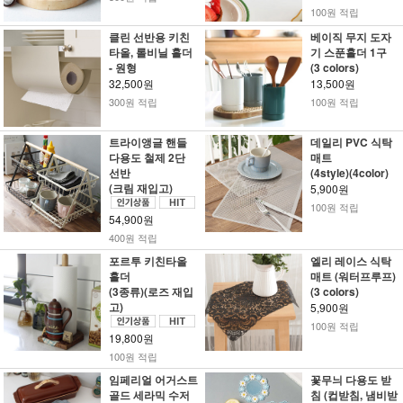
100원 적립
클린 선반용 키친
베이직 무지 도자
타올, 롤비닐 홀더
기 스푼홀더 1구
- 원형
(3 colors)
32,500원
13,500원
300원 적립
100원 적립
트라이앵글 핸들
데일리 PVC 식탁
다용도 철제 2단
매트
선반
(4style)(4color)
(크림 재입고)
5,900원
100원 적립
54,900원
400원 적립
포르투 키친타올
엘리 레이스 식탁
홀더
매트 (워터프루프)
(3종류)(로즈 재입
(3 colors)
고)
5,900원
100원 적립
19,800원
100원 적립
임페리얼 어거스트
꽃무늬 다용도 받
골드 세라믹 수저
침 (컵받침, 냄비받