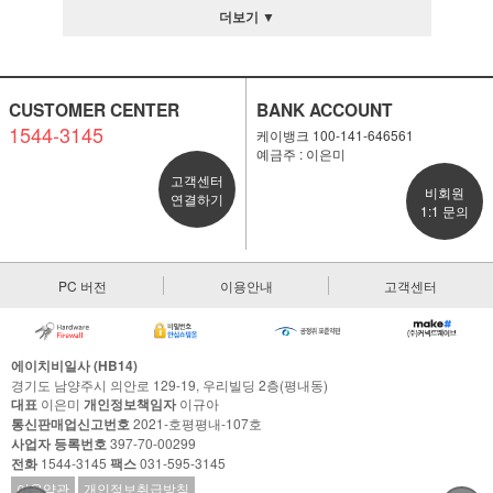
더보기 ▼
CUSTOMER CENTER
BANK ACCOUNT
1544-3145
케이뱅크 100-141-646561
예금주 : 이은미
고객센터
비회원
연결하기
1:1 문의
PC 버전
이용안내
고객센터
에이치비일사 (HB14)
경기도 남양주시 의안로 129-19, 우리빌딩 2층(평내동)
대표
이은미
개인정보책임자
이규아
통신판매업신고번호
2021-호평평내-107호
사업자 등록번호
397-70-00299
전화
1544-3145
팩스
031-595-3145
이용약관
개인정보취급방침