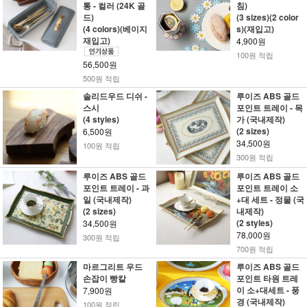
통 - 컬러 (24K 골
침)
드)
(3 sizes)(2 color
(4 colors)(베이지
s)(재입고)
재입고)
4,900원
100원 적립
56,500원
500원 적립
솔리드우드 디쉬 -
루이즈 ABS 골드
스시
포인트 트레이 - 목
(4 styles)
가 (국내제작)
(2 sizes)
6,500원
34,500원
100원 적립
300원 적립
루이즈 ABS 골드
루이즈 ABS 골드
포인트 트레이 - 과
포인트 트레이 소
일 (국내제작)
+대 세트 - 정물 (국
(2 sizes)
내제작)
(2 styles)
34,500원
78,000원
300원 적립
700원 적립
마르그리트 우드
루이즈 ABS 골드
손잡이 빵칼
포인트 타원 트레
이 소+대세트 - 풍
7,900원
경 (국내제작)
100원 적립