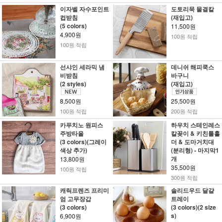
이자벨 자수포인트
도토리묵 물결칼
컵받침
(재입고)
(5 colors)
11,500원
4,900원
100원 적립
100원 적립
선샤인 세라믹 냄
데니쉬 해피쿡스
비받침
바구니
(2 styles)
(재입고)
8,500원
25,500원
100원 적립
200원 적립
카푸치노 원피스
하우치 스테인레스
주방타올
칼꽂이 & 키친툴홀
(3 colors)(그레이
더 & 도마거치대
색상 추가)
(분리형) - 마지막1
개
13,800원
35,500원
100원 적립
300원 적립
캐릭프렌즈 프리미
솔리드우드 달걀
엄 고무장갑
트레이
(3 colors)
(3 colors)(2 size
s)
6,900원