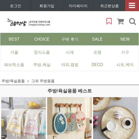
로그인
회원가입
마이페이지
최근본상품
BEST
CHOICE
구매 후기
SALE
NEW
거울
장식소품
시계
조명
가구
패브릭소품
주방,욕실
야외,캠핑
DECO
시트,벽지
주방/욕실용품
그외 주방용품
주방/욕실용품 베스트