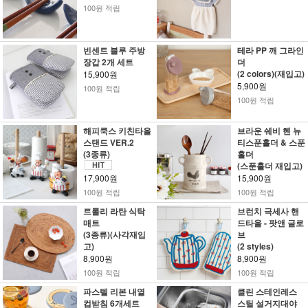
100원 적립
빈센트 블루 주방
테라 PP 깨 그라인
장갑 2개 세트
더
(2 colors)(재입고)
15,900원
5,900원
100원 적립
100원 적립
해피쿡스 키친타올
브라운 쉐비 헨 뉴
스탠드 VER.2
티스푼홀더 & 스푼
(3종류)
홀더
(스푼홀더 재입고)
17,900원
15,900원
100원 적립
100원 적립
트롤리 라탄 식탁
브런치 극세사 핸
매트
드타올 - 팟앤 글로
(3종류)(사각재입
브
고)
(2 styles)
8,900원
8,900원
100원 적립
100원 적립
파스텔 리본 내열
클린 스테인레스
컵받침 6개세트
스틸 설거지대야