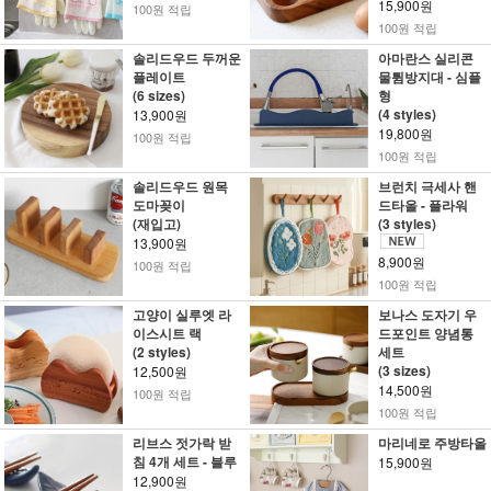
15,900원
100원 적립
100원 적립
솔리드우드 두꺼운
아마란스 실리콘
플레이트
물튐방지대 - 심플
(6 sizes)
형
(4 styles)
13,900원
19,800원
100원 적립
100원 적립
솔리드우드 원목
브런치 극세사 핸
도마꽂이
드타올 - 플라워
(재입고)
(3 styles)
13,900원
8,900원
100원 적립
100원 적립
고양이 실루엣 라
보나스 도자기 우
이스시트 랙
드포인트 양념통
(2 styles)
세트
(3 sizes)
12,500원
14,500원
100원 적립
100원 적립
리브스 젓가락 받
마리네로 주방타올
침 4개 세트 - 블루
15,900원
12,900원