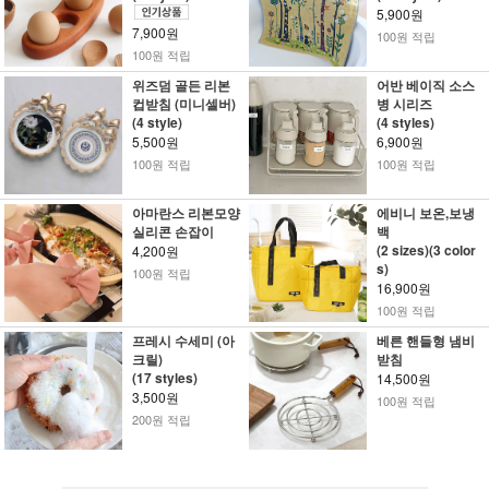
5,900원
7,900원
100원 적립
100원 적립
위즈덤 골든 리본
어반 베이직 소스
컵받침 (미니셀버)
병 시리즈
(4 style)
(4 styles)
5,500원
6,900원
100원 적립
100원 적립
아마란스 리본모양
에비니 보온,보냉
실리콘 손잡이
백
(2 sizes)(3 color
4,200원
s)
100원 적립
16,900원
100원 적립
프레시 수세미 (아
베른 핸들형 냄비
크릴)
받침
(17 styles)
14,500원
3,500원
100원 적립
200원 적립