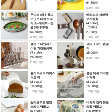
64,500원
600원 적립
루이즈 ABS 골드
베리즈모 세라믹
포인트 타원 트레
수저받침
이 소+대세트 - 정
(4 color)
물 (국내제작)
64,500원
2,800원
600원 적립
100원 적립
클린 스테인레스
유니크 우드 컵걸
스틸 키친툴꽂이
이
(3 styles)
35,000원
25,500원
200원 적립
200원 적립
솔리드우드 라이스
클린 메쉬 커버형
시트 랙
수저통
(2 sizes)
(2 sizes)
19,800원
16,500원
100원 적립
100원 적립
솔리드우드 달걀
비앙카 컬러 핸드
트레이 VER.2
타올 VER.2
(5 styles)
(18 styles)