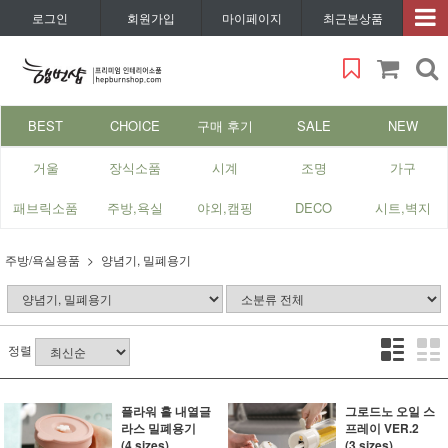
로그인
회원가입
마이페이지
최근본상품
BEST
CHOICE
구매 후기
SALE
NEW
거울
장식소품
시계
조명
가구
패브릭소품
주방,욕실
야외,캠핑
DECO
시트,벽지
주방/욕실용품
양념기, 밀폐용기
정렬
플라워 홀 내열글
그로드노 오일 스
라스 밀폐용기
프레이 VER.2
(4 sizes)
(3 sizes)