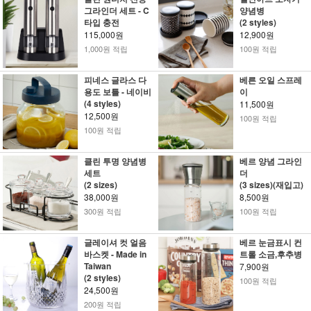
그라인더 세트 - C
양념병
타입 충전
(2 styles)
115,000원
12,900원
1,000원 적립
100원 적립
피네스 글라스 다
베른 오일 스프레
용도 보틀 - 네이비
이
(4 styles)
11,500원
12,500원
100원 적립
100원 적립
클린 투명 양념병
베르 양념 그라인
세트
더
(2 sizes)
(3 sizes)(재입고)
38,000원
8,500원
300원 적립
100원 적립
글레이셔 컷 얼음
베르 눈금표시 컨
바스켓 - Made in
트롤 소금,후추병
Taiwan
7,900원
(2 styles)
100원 적립
24,500원
200원 적립