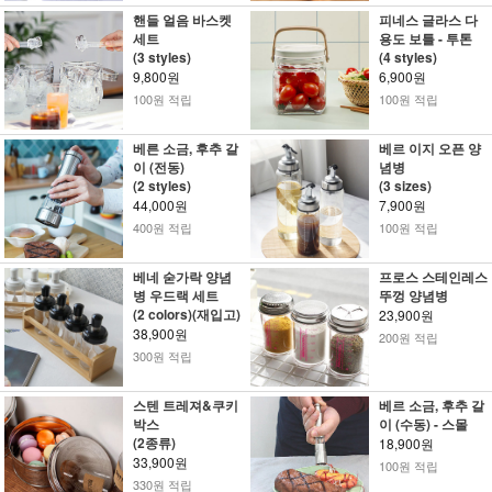
핸들 얼음 바스켓
피네스 글라스 다
세트
용도 보틀 - 투톤
(3 styles)
(4 styles)
9,800원
6,900원
100원 적립
100원 적립
베른 소금, 후추 갈
베르 이지 오픈 양
이 (전동)
념병
(2 styles)
(3 sizes)
44,000원
7,900원
400원 적립
100원 적립
베네 숟가락 양념
프로스 스테인레스
병 우드랙 세트
뚜껑 양념병
(2 colors)(재입고)
23,900원
38,900원
200원 적립
300원 적립
스텐 트레져&쿠키
베르 소금, 후추 갈
박스
이 (수동) - 스몰
(2종류)
18,900원
33,900원
100원 적립
330원 적립