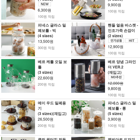
9,900원
6,300원
100원 적립
100원 적립
피네스 글라스 밀
핸들 얼음 바스켓 -
폐보틀 - 빅
인조가죽 손잡이
(4 siaes)
(2 sizes)
13,500원
12,900원
300원 적립
100원 적립
베르 케틀 오일 보
베르 양념 그라인
틀
더 VER.2
(3 sizes)
(재입고)
22,600원
12,000원
200원 적립
9,800원
100원 적립
메이 우드 밀폐용
피네스 글라스 밀
기
폐보틀 - 롱
(3 sizes)(재입고)
(5 sizes)
26,500원
3,900원
200원 적립
100원 적립
클린 원터치 전동
멜빈아트 도자기