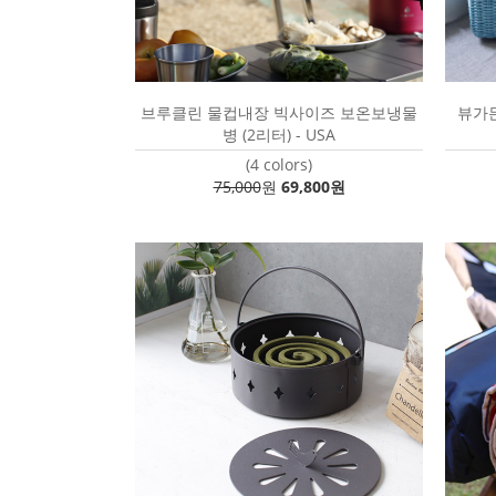
브루클린 물컵내장 빅사이즈 보온보냉물
뷰가든
병 (2리터) - USA
(4 colors)
75,000
원
69,800원