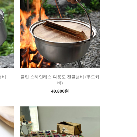
냄비
클린 스테인레스 다용도 전골냄비 (우드커
버)
49,800원