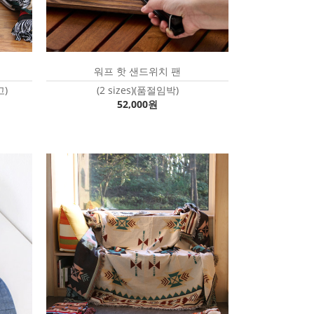
워프 핫 샌드위치 팬
고)
(2 sizes)(품절임박)
52,000원