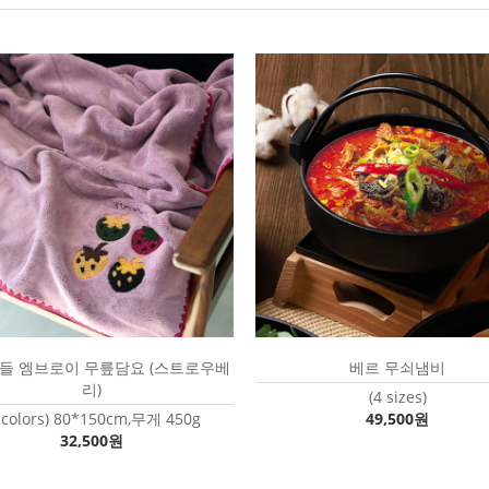
들 엠브로이 무릎담요 (스트로우베
베르 무쇠냄비
리)
(4 sizes)
 colors) 80*150cm,무게 450g
49,500원
32,500원