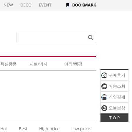
NEW
DECO
EVENT
BOOKMARK
/욕실용품
시트/벽지
야외/캠핑
구매후기
배송조회
개인결제
오늘본상
T O P
품
Hot
Best
High price
Low price