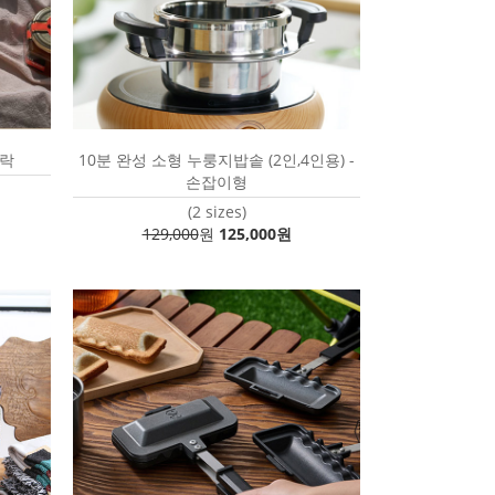
시락
10분 완성 소형 누룽지밥솥 (2인,4인용) -
손잡이형
(2 sizes)
129,000
원
125,000원