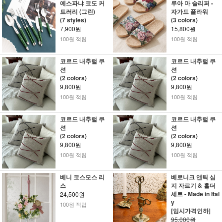
에스파냐 코도 커
루아 마 슬리퍼 -
트러리 (그린)
자가드 플라워
(7 styles)
(3 colors)
7,900원
15,800원
100원 적립
100원 적립
코르드 내추럴 쿠
코르드 내추럴 쿠
션
션
(2 colors)
(2 colors)
9,800원
9,800원
100원 적립
100원 적립
코르드 내추럴 쿠
코르드 내추럴 쿠
션
션
(2 colors)
(2 colors)
9,800원
9,800원
100원 적립
100원 적립
베니 코스모스 리
베로니크 앤틱 심
스
지 자르기 & 홀더
세트 - Made in Ital
24,500원
y
100원 적립
[임시가격인하]
95,000원