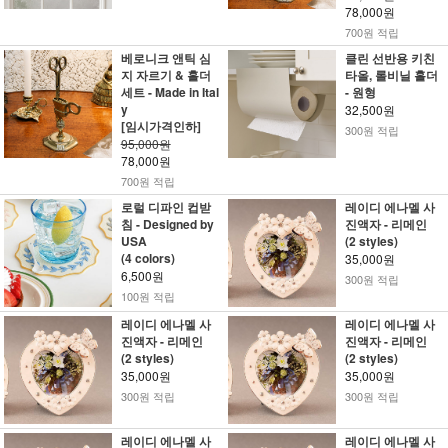
78,000원
700원 적립
베로니크 앤틱 심
클린 선반용 키친
지 자르기 & 홀더
타올, 롤비닐 홀더
세트 - Made in Ital
- 원형
y
32,500원
[임시가격인하]
300원 적립
95,000원
78,000원
700원 적립
로럴 디파인 컵받
레이디 에나멜 사
침 - Designed by
진액자 - 리메인
USA
(2 styles)
(4 colors)
35,000원
6,500원
300원 적립
100원 적립
레이디 에나멜 사
레이디 에나멜 사
진액자 - 리메인
진액자 - 리메인
(2 styles)
(2 styles)
35,000원
35,000원
300원 적립
300원 적립
레이디 에나멜 사
레이디 에나멜 사