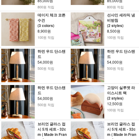
85,000원
85,000원
800원 적립
800원 적립
데이지 체크 코튼
선샤인 세라믹 냄
수건
비받침
(3 colors)
(2 styles)
8,900원
8,500원
100원 적립
100원 적립
하먼 우드 단스탠
하먼 우드 단스탠
드
드
54,000원
54,000원
500원 적립
500원 적립
하먼 우드 단스탠
고양이 실루엣 라
드
이스시트 랙
(2 styles)
54,000원
12,500원
500원 적립
100원 적립
브리언 글라스 접
브리언 글라스 접
시 5개 세트 - 32c
시 5개 세트 - 32c
m ( Made in Fran
m ( Made in Fran