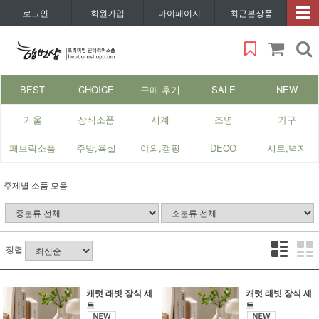
로그인
회원가입
마이페이지
최근본상품
BEST
CHOICE
구매 후기
SALE
NEW
거울
장식소품
시계
조명
가구
패브릭소품
주방,욕실
야외,캠핑
DECO
시트,벽지
주제별 소품 모음
정렬
캐럿 래빗 장식 세
캐럿 래빗 장식 세
트
트