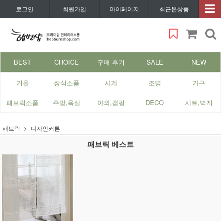
로그인
회원가입
마이페이지
최근본상품
BEST
CHOICE
구매 후기
SALE
NEW
거울
장식소품
시계
조명
가구
패브릭소품
주방,욕실
야외,캠핑
DECO
시트,벽지
패브릭
디자인커튼
패브릭 베스트