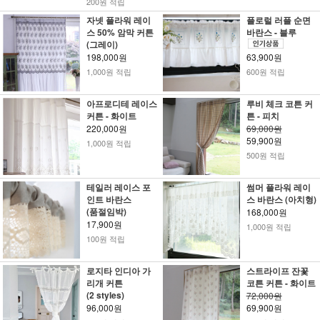
200원 적립
자넷 플라워 레이
플로럴 러플 순면
스 50% 암막 커튼
바란스 - 블루
(그레이)
198,000원
63,900원
1,000원 적립
600원 적립
아프로디테 레이스
루비 체크 코튼 커
커튼 - 화이트
튼 - 피치
220,000원
69,000원
59,900원
1,000원 적립
500원 적립
테일러 레이스 포
썸머 플라워 레이
인트 바란스
스 바란스 (아치형)
(품절임박)
168,000원
17,900원
1,000원 적립
100원 적립
로지타 인디아 가
스트라이프 잔꽃
리개 커튼
코튼 커튼 - 화이트
(2 styles)
72,000원
96,000원
69,900원