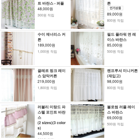
트 바란스 - 퍼플
튼
48,000원
89,000원
300원 적립
800원 적립
수이 제너리스 커
필드 플라워 면 레
튼
이스 바란스
189,000원
85,000원
1,000원 적립
500원 적립
끌레르 핑크 레이
렌프루셔 미니커튼
스 암막커튼
(재입고)
219,000원
98,000원
1,800원 적립
800원 적립
러블리 미랑드 파
블로썸 러플 레이
스텔 포인트 바란
스 바란스
스
69,000원
(2 sizes)(3 color
500원 적립
s)
44,500원