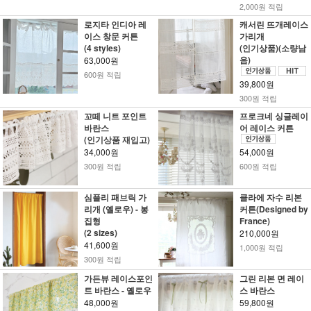
2,000원 적립
로지타 인디아 레
캐서린 뜨개레이스
이스 창문 커튼
가리개
(4 styles)
(인기상품)(소량남
음)
63,000원
600원 적립
39,800원
300원 적립
꼬떼 니트 포인트
프로크네 싱글레이
바란스
어 레이스 커튼
(인기상품 재입고)
34,000원
54,000원
300원 적립
600원 적립
심플리 패브릭 가
클라에 자수 리본
리개 (옐로우) - 봉
커튼(Designed by
집형
France)
(2 sizes)
210,000원
41,600원
1,000원 적립
300원 적립
가든뷰 레이스포인
그린 리본 면 레이
트 바란스 - 옐로우
스 바란스
48,000원
59,800원