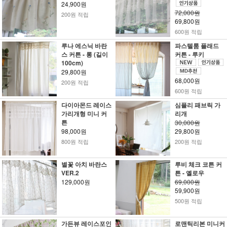
24,900원
72,000원
200원 적립
69,800원
600원 적립
루나 에스닉 바란
파스텔룸 플래드
스 커튼 - 롱 (길이
커튼 - 루키
100cm)
29,800원
68,000원
200원 적립
600원 적립
다이아몬드 레이스
심플리 패브릭 가
가리개형 미니 커
리개
튼
30,000원
98,000원
29,800원
800원 적립
200원 적립
별꽃 아치 바란스
루비 체크 코튼 커
VER.2
튼 - 옐로우
129,000원
69,000원
59,900원
500원 적립
가든뷰 레이스포인
로맨틱리본 미니커