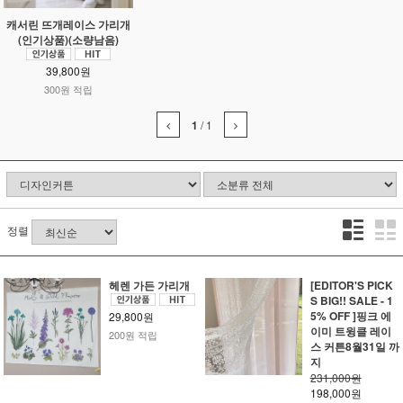
캐서린 뜨개레이스 가리개
(인기상품)(소량남음)
39,800원
300원 적립
1
/
1
정렬
헤렌 가든 가리개
[EDITOR'S PICK
S BIG!! SALE - 1
5% OFF ]핑크 에
29,800원
이미 트윙클 레이
200원 적립
스 커튼8월31일 까
지
231,000원
198,000원