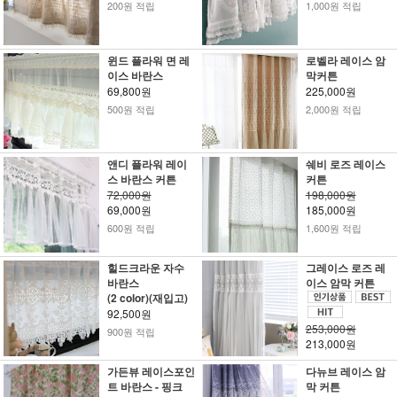
200원 적립
1,000원 적립
윈드 플라워 면 레
로벨라 레이스 암
이스 바란스
막커튼
69,800원
225,000원
500원 적립
2,000원 적립
앤디 플라워 레이
쉐비 로즈 레이스
스 바란스 커튼
커튼
72,000원
198,000원
69,000원
185,000원
600원 적립
1,600원 적립
힐드크라운 자수
그레이스 로즈 레
바란스
이스 암막 커튼
(2 color)(재입고)
92,500원
253,000원
900원 적립
213,000원
가든뷰 레이스포인
다뉴브 레이스 암
트 바란스 - 핑크
막 커튼