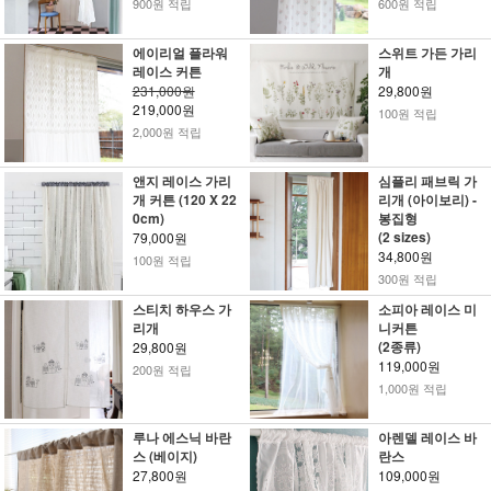
900원 적립
600원 적립
에이리얼 플라워
스위트 가든 가리
레이스 커튼
개
231,000원
29,800원
219,000원
100원 적립
2,000원 적립
앤지 레이스 가리
심플리 패브릭 가
개 커튼 (120 X 22
리개 (아이보리) -
0cm)
봉집형
(2 sizes)
79,000원
34,800원
100원 적립
300원 적립
스티치 하우스 가
소피아 레이스 미
리개
니커튼
(2종류)
29,800원
119,000원
200원 적립
1,000원 적립
루나 에스닉 바란
아렌델 레이스 바
스 (베이지)
란스
27,800원
109,000원