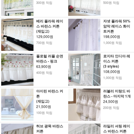
300원 적립
500원 적립
베리 플라워 레이
자넷 플라워 50%
스 바란스 커튼
암막 레이스 화이
(재입고)
트커튼
129,000원
198,000원
700원 적립
1,000원 적립
플로럴 러플 순면
로지타 인디아 레
바란스 - 핑크
이스 커튼
(3 styles)
63,900원
108,000원
400원 적립
1,000원 적립
아이린 바란스 커
러블리 미랑드 바
튼
란스 - 마지막 1개
(재입고)
24,500원
21,500원
200원 적립
100원 적립
허브 광목 바란스
라일리 셔링 레이
커튼
스 바란스 커튼