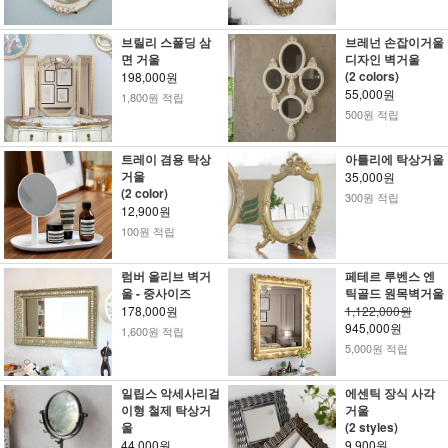
브릴리 스폴딩 삼
브레넌 손잡이거울
면 거울
디자인 벽거울
(2 colors)
198,000원
55,000원
1,800원 적립
500원 적립
트레이 겸용 탁상
아틀리에 탁상거울
거울
35,000원
(2 color)
300원 적립
12,900원
100원 적립
럼버 올리브 벽거
페테르 루벤스 엔
울 - 중사이즈
틱골드 원목벽거울
178,000원
1,122,000원
945,000원
1,600원 적립
5,000원 적립
일립스 악세사리걸
에센틱 장식 사각
이형 철제 탁상거
거울
울
(2 styles)
44,000원
9,900원