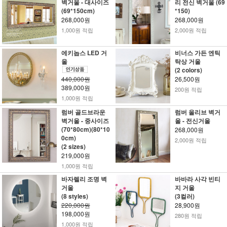
벽거울 - 대사이즈
리 전신 벽거울 (69
(69*150cm)
*150)
268,000원
268,000원
1,000원 적립
2,000원 적립
에키놉스 LED 거
비너스 가든 엔틱
울
탁상 거울
(2 colors)
440,000원
26,500원
389,000원
200원 적립
1,000원 적립
럼버 골드브라운
럼버 올리브 벽거
벽거울 - 중사이즈
울 - 전신거울
(70*80cm)(80*10
268,000원
0cm)
2,000원 적립
(2 sizes)
219,000원
1,000원 적립
바자렐리 조명 벽
바바라 사각 빈티
거울
지 거울
(8 styles)
(3컬러)
220,000원
28,900원
198,000원
280원 적립
1,000원 적립