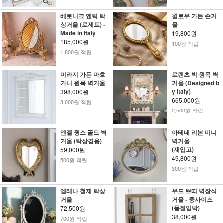
베로니크 엔틱 탁
윌로우 가든 손거
상거울 (로제트) -
울
Made in Italy
19,800원
185,000원
100원 적립
1,800원 적립
미라지 가든 마호
로렌츠 빅 원목 벽
가니 원목 벽거울
거울 (Designed b
y Italy)
398,000원
665,000원
3,000원 적립
2,500원 적립
엔젤 윙스 골드 벽
아테네 리본 미니
거울 (탁상겸용)
벽거울
(재입고)
59,000원
49,800원
500원 적립
300원 적립
엘레나 철제 탁상
우드 쁘띠 벽장식
거울
거울 - 중사이즈
(품절임박)
72,500원
38,000원
700원 적립