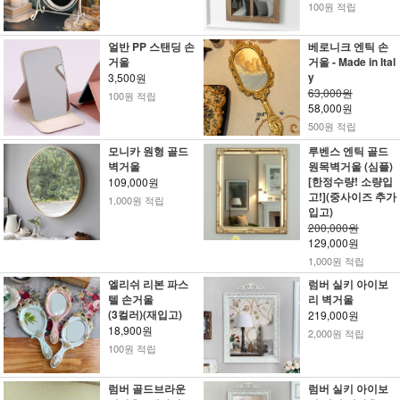
100원 적립
얼반 PP 스탠딩 손
베로니크 엔틱 손
거울
거울 - Made in Ital
y
3,500원
63,000원
100원 적립
58,000원
500원 적립
모니카 원형 골드
루벤스 엔틱 골드
벽거울
원목벽거울 (심플)
[한정수량! 소량입
109,000원
고!](중사이즈 추가
1,000원 적립
입고)
200,000원
129,000원
1,000원 적립
엘리쉬 리본 파스
럼버 실키 아이보
텔 손거울
리 벽거울
(3컬러)(재입고)
219,000원
18,900원
2,000원 적립
100원 적립
럼버 골드브라운
럼버 실키 아이보