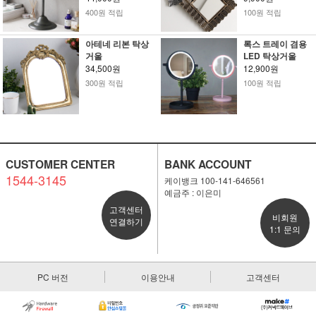
400원 적립
100원 적립
아테네 리본 탁상
록스 트레이 겸용
거울
LED 탁상거울
34,500원
12,900원
300원 적립
100원 적립
CUSTOMER CENTER
BANK ACCOUNT
1544-3145
케이뱅크 100-141-646561
예금주 : 이은미
고객센터
비회원
연결하기
1:1 문의
PC 버전
이용안내
고객센터