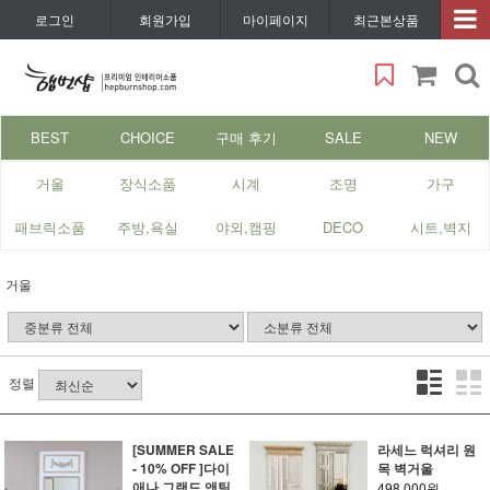
로그인
회원가입
마이페이지
최근본상품
BEST
CHOICE
구매 후기
SALE
NEW
거울
장식소품
시계
조명
가구
패브릭소품
주방,욕실
야외,캠핑
DECO
시트,벽지
거울
정렬
[SUMMER SALE
라세느 럭셔리 원
- 10% OFF ]다이
목 벽거울
애나 그랜드 앤틱
498,000원