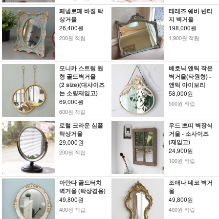
페넬로페 바질 탁
테레즈 쉐비 빈티
상거울
지 벽거울
26,400원
198,000원
200원 적립
1,900원 적립
모니카 스트링 원
베호닉 앤틱 작은
형 골드벽거울
벽거울(타원형) -
(2 size)(대사이즈
앤틱 아이보리
는 소량재입고)
58,000원
69,000원
500원 적립
600원 적립
로럴 크라운 심플
우드 쁘띠 벽장식
탁상거울
거울 - 소사이즈
(재입고)
29,000원
24,900원
200원 적립
100원 적립
아만다 골드터치
조애나 데코 벽거
벽거울 (탁상겸용)
울
49,800원
49,800원
400원 적립
400원 적립