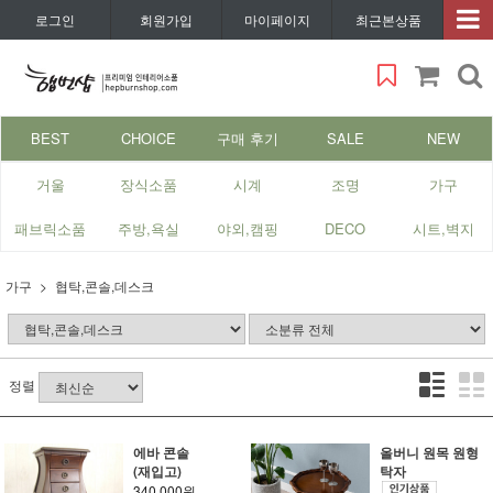
로그인
회원가입
마이페이지
최근본상품
BEST
CHOICE
구매 후기
SALE
NEW
거울
장식소품
시계
조명
가구
패브릭소품
주방,욕실
야외,캠핑
DECO
시트,벽지
가구
협탁,콘솔,데스크
정렬
에바 콘솔
올버니 원목 원형
(재입고)
탁자
340,000원