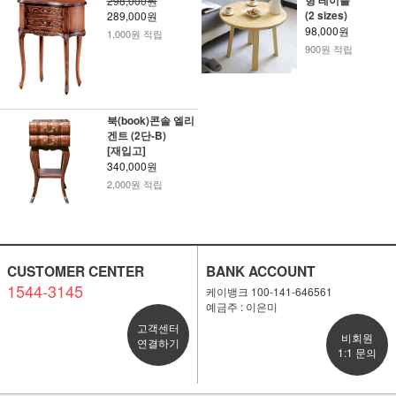
형 테이블
298,000원
(2 sizes)
289,000원
98,000원
1,000원 적립
900원 적립
북(book)콘솔 엘리
겐트 (2단-B)
[재입고]
340,000원
2,000원 적립
CUSTOMER CENTER
BANK ACCOUNT
1544-3145
케이뱅크 100-141-646561
예금주 : 이은미
고객센터
비회원
연결하기
1:1 문의