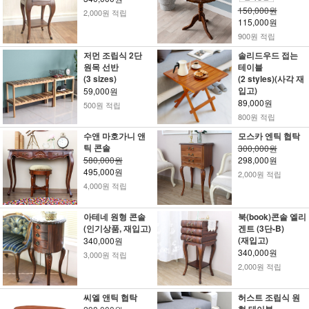
150,000원
2,000원 적립
115,000원
900원 적립
저먼 조립식 2단
솔리드우드 접는
원목 선반
테이블
(3 sizes)
(2 styles)(사각 재
입고)
59,000원
89,000원
500원 적립
800원 적립
수앤 마호가니 앤
모스카 엔틱 협탁
틱 콘솔
300,000원
580,000원
298,000원
495,000원
2,000원 적립
4,000원 적립
아테네 원형 콘솔
북(book)콘솔 엘리
(인기상품, 재입고)
겐트 (3단-B)
(재입고)
340,000원
340,000원
3,000원 적립
2,000원 적립
씨엘 앤틱 협탁
허스트 조립식 원