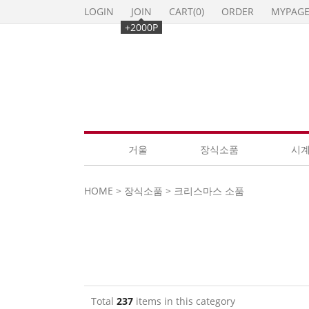
LOGIN
JOIN
CART(
0
)
ORDER
MYPAG
+2000P
거울
장식소품
시
HOME
>
장식소품
>
크리스마스 소품
Total
237
items in this category