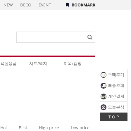
NEW
DECO
EVENT
BOOKMARK
/욕실용품
시트/벽지
야외/캠핑
구매후기
배송조회
개인결제
오늘본상
T O P
품
Hot
Best
High price
Low price