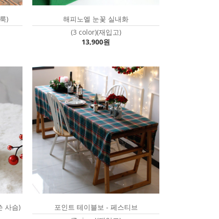
룩)
해피노엘 눈꽃 실내화
(3 color)(재입고)
13,900원
 사슴)
포인트 테이블보 - 페스티브