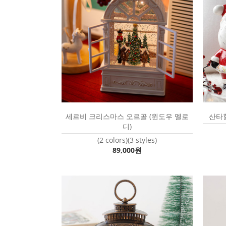
세르비 크리스마스 오르골 (윈도우 멜로
산타
디)
(2 colors)(3 styles)
89,000원