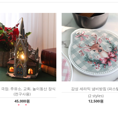
극장, 주유소, 교회, 놀이동산 장식
감성 세라믹 냄비받침 (파스텔
(전구사용)
(2 styles)
45,000원
12,500원