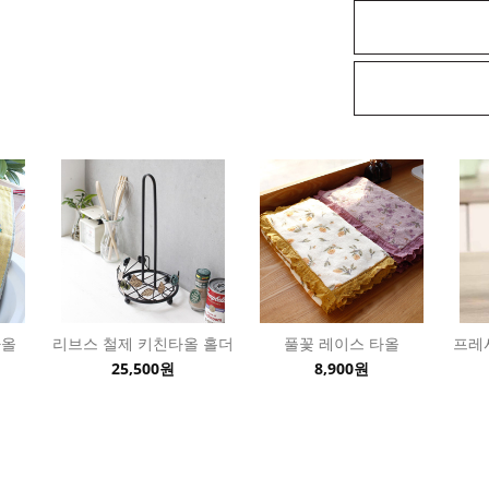
타올
리브스 철제 키친타올 홀더
풀꽃 레이스 타올
프레
25,500원
8,900원