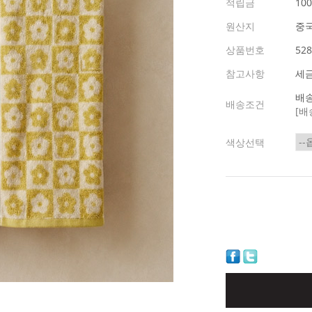
적립금
10
원산지
중국
상품번호
528
참고사항
세
배송
배송조건
[배
색상선택