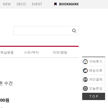
NEW
DECO
EVENT
BOOKMARK
/욕실용품
시트/벽지
야외/캠핑
구매후기
배송조회
개인결제
튼 수건
오늘본상
T O P
품
900원