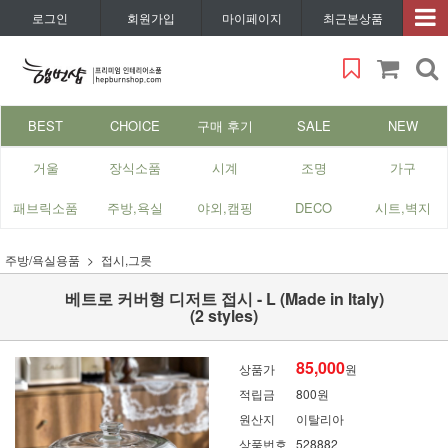
로그인
회원가입
마이페이지
최근본상품
BEST
CHOICE
구매 후기
SALE
NEW
거울
장식소품
시계
조명
가구
패브릭소품
주방,욕실
야외,캠핑
DECO
시트,벽지
주방/욕실용품
접시,그릇
베트로 커버형 디저트 접시 - L (Made in Italy)
(2 styles)
85,000
상품가
원
적립금
800원
원산지
이탈리아
상품번호
528882