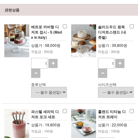
관련상품
베트로 커버형 디
솔리드우드 원목
저트 접시 - S (Mad
디저트스탠드 (내
e in Italy)
츄럴)
상품가 : 58,000원
상품가 : 39,800원
적립금 : 500원
적립금 : 300원
종류선택
사이즈선택
파스텔 세라믹 디
홀랜드 티타늄 디
저트 포크 세트
저트 트레이
상품가 : 19,800원
상품가 : 22,000원
적립금 : 100원
적립금 : 100원