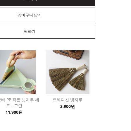
장바구니 담기
찜하기
바 PP 작은 빗자루 세
트레디션 빗자루
트 - 그린
3,900원
11,900원