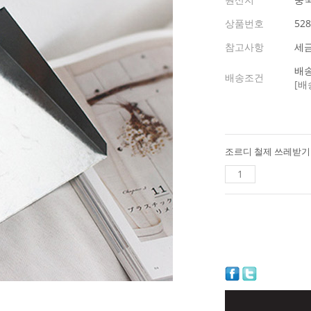
상품번호
528
참고사항
세
배송
배송조건
[배
조르디 철제 쓰레받기