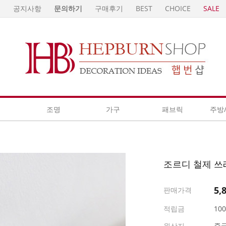
E
공지사항
문의하기
구매후기
BEST
CHOICE
SALE
계
조명
가구
패브릭
주방
조르디 철제 
5,
판매가격
적립금
10
원산지
중