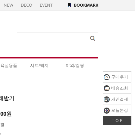
NEW
DECO
EVENT
BOOKMARK
/욕실용품
시트/벽지
야외/캠핑
구매후기
배송조회
쓰레받기
개인결제
오늘본상
800
원
T O P
품
0원
국