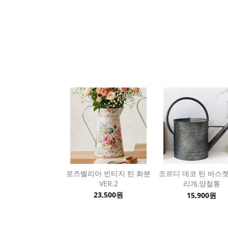
로즈벨리아 빈티지 틴 화분
조르디 데코 틴 바스켓
VER.2
리개,양철통
23,500원
15,900원