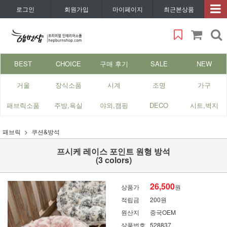
로그인
회원가입
마이페이지
최근본상품
BEST
CHOICE
구매 후기
SALE
NEW
거울
장식소품
시계
조명
가구
패브릭소품
주방,욕실
야외,캠핑
DECO
시트,벽지
패브릭
쿠션&방석
프시케 레이스 포인트 원형 방석
(3 colors)
26,500
상품가
원
적립금
200원
원산지
중국OEM
상품번호
528837