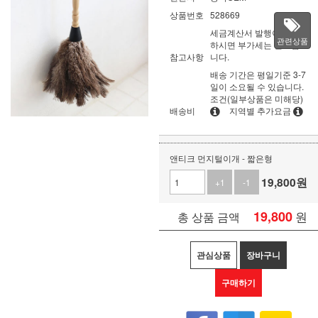
상품번호
528669
세금계산서 발행이 필요
관련상품
하시면 부가세는 별도입
참고사항
니다.
배송 기간은 평일기준 3-7
일이 소요될 수 있습니다.
조건(일부상품은 미해당)
배송비
지역별 추가요금
앤티크 먼지털이개 - 짧은형
19,800
원
+1
-1
19,800
원
총 상품 금액
관심상품
장바구니
구매하기