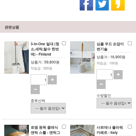
관련상품
3-in-One 밀대 (청
심플 우드 손잡이
소,세탁,탈수 한번
변기솔
에) - Finland
상품가 : 16,900원
상품가 : 59,800원
적립금 : 100원
적립금 : 500원
수량할인
종류선택
로뎀 원목 클래식
사르데냐 플라워
앤틱 스툴 - 엔틱그
카페트 - Italy