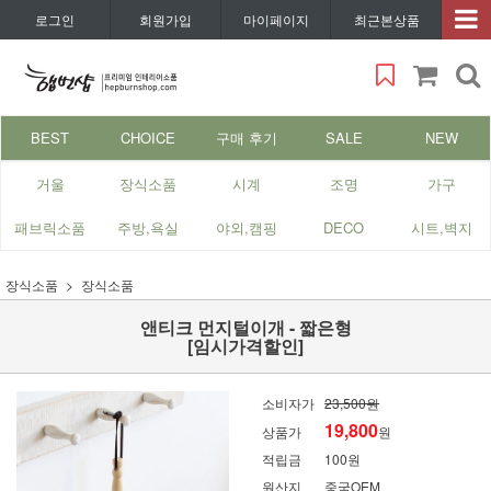
로그인
회원가입
마이페이지
최근본상품
BEST
CHOICE
구매 후기
SALE
NEW
거울
장식소품
시계
조명
가구
패브릭소품
주방,욕실
야외,캠핑
DECO
시트,벽지
장식소품
장식소품
앤티크 먼지털이개 - 짧은형
[임시가격할인]
소비자가
23,500원
19,800
상품가
원
적립금
100원
원산지
중국OEM