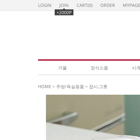
LOGIN
JOIN
CART(
0
)
ORDER
MYPAG
+2000P
거울
장식소품
시
HOME
>
주방/욕실용품
>
접시,그릇