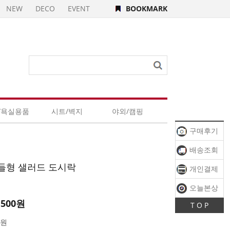
NEW
DECO
EVENT
BOOKMARK
/욕실용품
시트/벽지
야외/캠핑
구매후기
배송조회
들형 샐러드 도시락
개인결제
오늘본상
,500원
T O P
품
0원