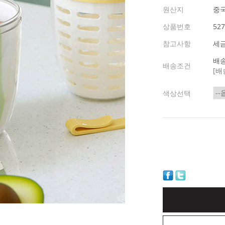
원산지
중
상품번호
527
참고사항
세
배송
배송조건
[배
색상선택