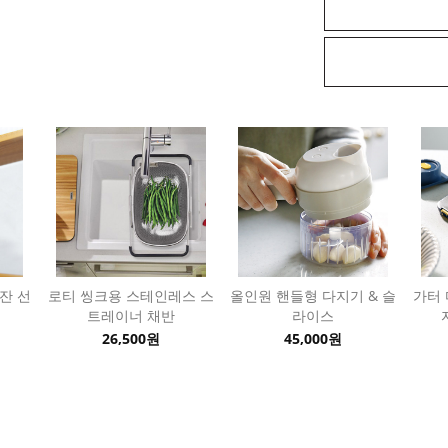
잔 선
로티 씽크용 스테인레스 스
올인원 핸들형 다지기 & 슬
가터 
트레이너 채반
라이스
26,500원
45,000원