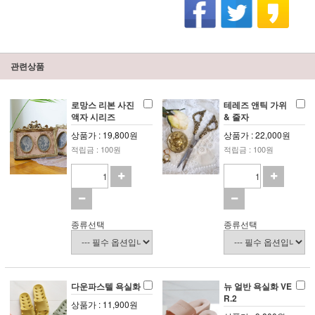
관련상품
로망스 리본 사진
테레즈 앤틱 가위
액자 시리즈
& 줄자
상품가 : 19,800원
상품가 : 22,000원
적립금 : 100원
적립금 : 100원
종류선택
종류선택
다운파스텔 욕실화
뉴 얼반 욕실화 VE
R.2
상품가 : 11,900원