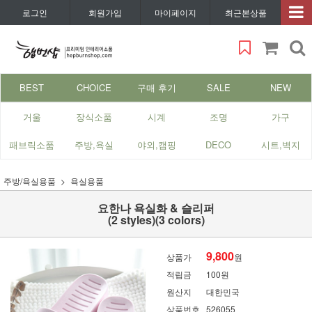
로그인
회원가입
마이페이지
최근본상품
BEST
CHOICE
구매 후기
SALE
NEW
거울
장식소품
시계
조명
가구
패브릭소품
주방,욕실
야외,캠핑
DECO
시트,벽지
주방/욕실용품
욕실용품
요한나 욕실화 & 슬리퍼
(2 styles)(3 colors)
9,800
상품가
원
적립금
100원
원산지
대한민국
상품번호
526055