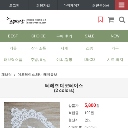
로그인
회원가입
마이페이지
최근본상품
BEST
CHOICE
구매 후기
SALE
NEW
거울
장식소품
시계
조명
가구
패브릭소품
주방,욕실
야외,캠핑
DECO
시트,벽지
패브릭
데코레이스,러너,테이블보
테레즈 데코레이스
(2 colors)
5,800
상품가
원
적립금
100원
원산지
인도
상품번호
525598