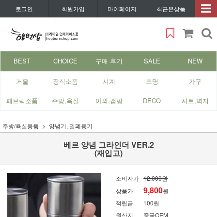
로그인
회원가입
마이페이지
최근본상품
BEST
CHOICE
구매 후기
SALE
NEW
거울
장식소품
시계
조명
가구
패브릭소품
주방,욕실
야외,캠핑
DECO
시트,벽지
주방/욕실용품
양념기, 밀폐용기
베르 양념 그라인더 VER.2
(재입고)
소비자가
12,000원
9,800
상품가
원
적립금
100원
원산지
중국OEM