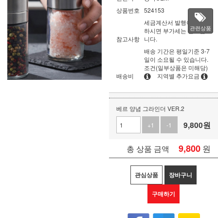
상품번호
524153
세금계산서 발행이 필요
관련상품
하시면 부가세는 별도입
참고사항
니다.
배송 기간은 평일기준 3-7
일이 소요될 수 있습니다.
조건(일부상품은 미해당)
배송비
지역별 추가요금
베르 양념 그라인더 VER.2
9,800
원
+1
-1
9,800
원
총 상품 금액
관심상품
장바구니
구매하기