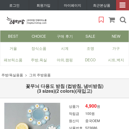
로그인
회원가입
마이페이지
최근본상품
BEST
CHOICE
구매 후기
SALE
NEW
거울
장식소품
시계
조명
가구
패브릭소품
주방,욕실
야외,캠핑
DECO
시트,벽지
주방/욕실용품
그외 주방용품
꽃무늬 다용도 받침 (컵받침, 냄비받침)
(3 sizes)(2 colors)(재입고)
4,900
상품가
원
적립금
100원
원산지
중국OEM
상품번호
523686