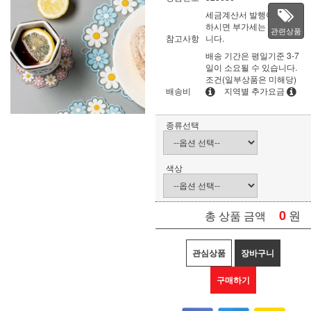
세금계산서 발행이 필요
하시면 부가세는 별도입
관련상품
참고사항
니다.
배송 기간은 평일기준 3-7
일이 소요될 수 있습니다.
조건(일부상품은 미해당)
배송비
지역별 추가요금
종류선택
색상
0
원
총 상품 금액
관심상품
장바구니
구매하기