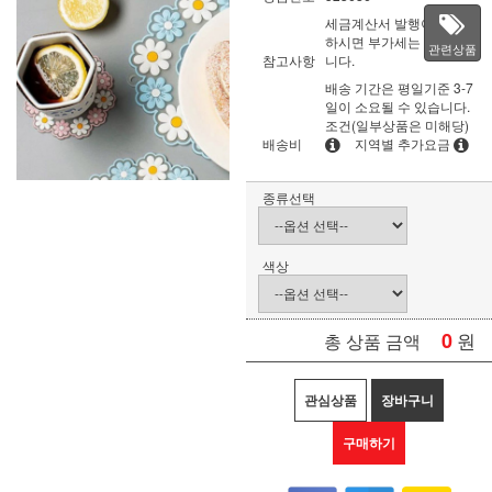
세금계산서 발행이 필요
하시면 부가세는 별도입
관련상품
참고사항
니다.
배송 기간은 평일기준 3-7
일이 소요될 수 있습니다.
조건(일부상품은 미해당)
배송비
지역별 추가요금
종류선택
색상
0
원
총 상품 금액
관심상품
장바구니
구매하기