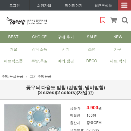
로그인
회원가입
마이페이지
최근본상품
BEST
CHOICE
구매 후기
SALE
NEW
거울
장식소품
시계
조명
가구
패브릭소품
주방,욕실
야외,캠핑
DECO
시트,벽지
주방/욕실용품
그외 주방용품
꽃무늬 다용도 받침 (컵받침, 냄비받침)
(3 sizes)(2 colors)(재입고)
4,900
상품가
원
적립금
100원
원산지
중국OEM
상품번호
523686