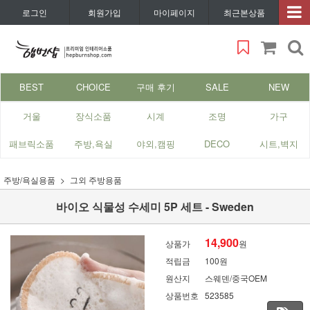
로그인
회원가입
마이페이지
최근본상품
BEST
CHOICE
구매 후기
SALE
NEW
거울
장식소품
시계
조명
가구
패브릭소품
주방,욕실
야외,캠핑
DECO
시트,벽지
주방/욕실용품
그외 주방용품
바이오 식물성 수세미 5P 세트 - Sweden
14,900
상품가
원
적립금
100원
원산지
스웨덴/중국OEM
상품번호
523585