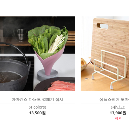
아마란스 다용도 깔때기 접시
심플스퀘어 도
(4 colors)
(재입고)
13,500원
13,900원