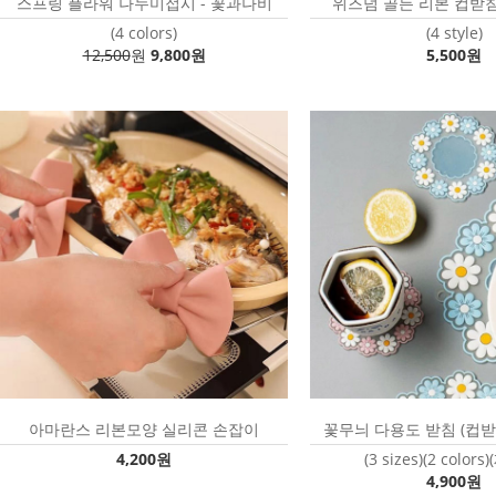
스프링 플라워 나누미접시 - 꽃과나비
위즈덤 골든 리본 컵받침
(4 colors)
(4 style)
12,500
원
9,800원
5,500원
아마란스 리본모양 실리콘 손잡이
꽃무늬 다용도 받침 (컵받
4,200원
(3 sizes)(2 color
4,900원