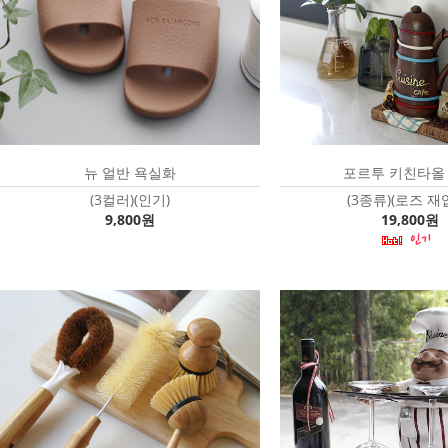
뉴 얼반 욕실화
포르투 키친타올
(3컬러)(인기)
(3종류)(로즈 재
9,800원
19,800원