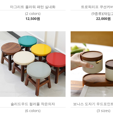
마그리트 플라워 패턴 실내화
트로픽리프 쿠션커버(4
(2 colors)
(9종류)(재입고
12,500원
22,000원
솔리드우드 컬러풀 작은의자
보나스 도자기 우드포인트
(6 colors)
(3 sizes)