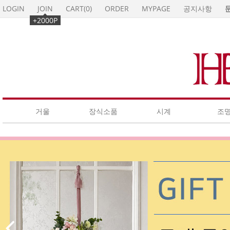
//premium59.makeshop.co.kr/makeshop/newmanager/neodesign_de
LOGIN
JOIN
CART(
0
)
ORDER
MYPAGE
공지사항
+2000P
거울
장식소품
시계
조
