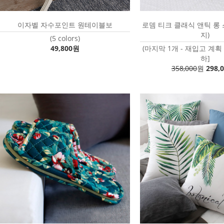
이자벨 자수포인트 원테이블보
로뎀 티크 클래식 앤틱 롱
지)
(5 colors)
49,800원
(마지막 1개 - 재입고 계획
하]
358,000
원
298,