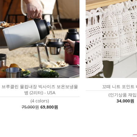
브루클린 물컵내장 빅사이즈 보온보냉물
꼬떼 니트 포인트
병 (2리터) - USA
(인기상품 재입
(4 colors)
34,000원
75,000
원
69,800원