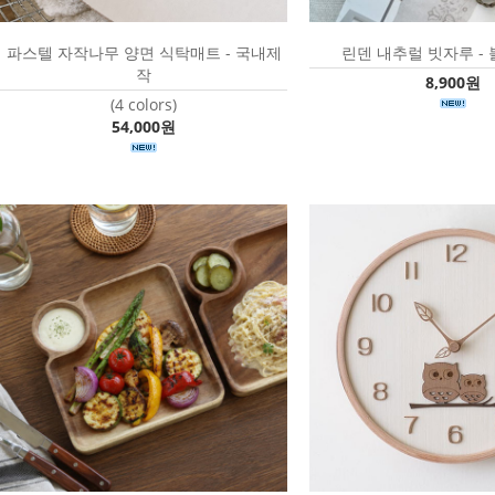
파스텔 자작나무 양면 식탁매트 - 국내제
린덴 내추럴 빗자루 -
작
8,900원
(4 colors)
54,000원