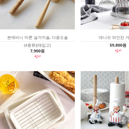
본에비니 마론 설거지솔, 다용도솔
데니쉬 와인잔 
(4종류)(재입고)
59,800원
7,900원