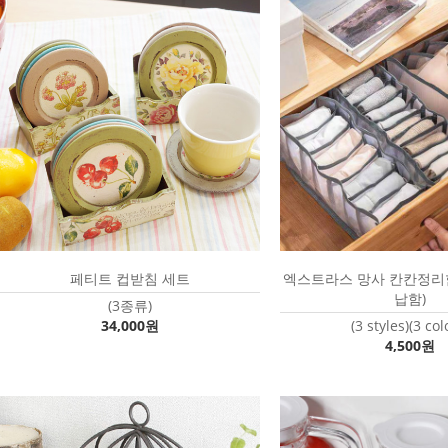
페티트 컵받침 세트
엑스트라스 망사 칸칸정리
납함)
(3종류)
34,000원
(3 styles)(3 col
4,500원