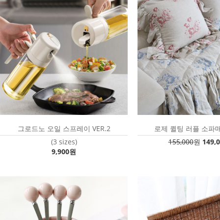
그로드노 오일 스프레이 VER.2
로제 퀼팅 러플 소파매
(3 sizes)
155,000
원
149,
9,900원