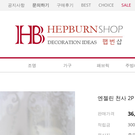
E
공지사항
문의하기
구매후기
BEST
CHOICE
SALE
계
조명
가구
패브릭
주방
엔젤린 천사 2P
36
판매가격
적립금
30
원산지
중국