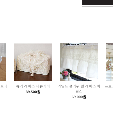
(프레
슈가 레이스 티슈커버
와일드 플라워 면 레이스 바
프로
란스
39,500원
69,000원