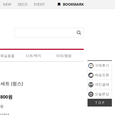
NEW
DECO
EVENT
BOOKMARK
/욕실용품
시트/벽지
야외/캠핑
구매후기
배송조회
 세트 (윙스)
개인결제
오늘본상
,800
원
T O P
품
0원
OEM