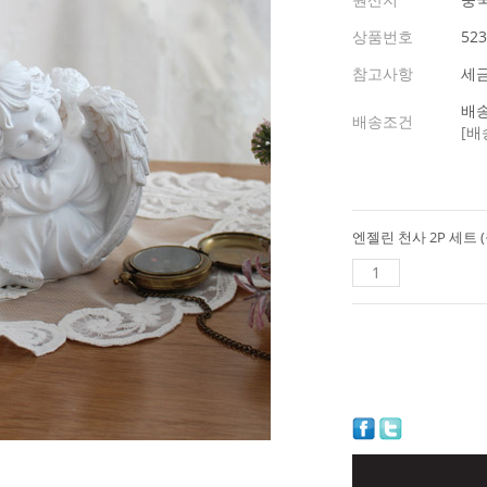
상품번호
523
참고사항
세
배송
배송조건
[배
엔젤린 천사 2P 세트 