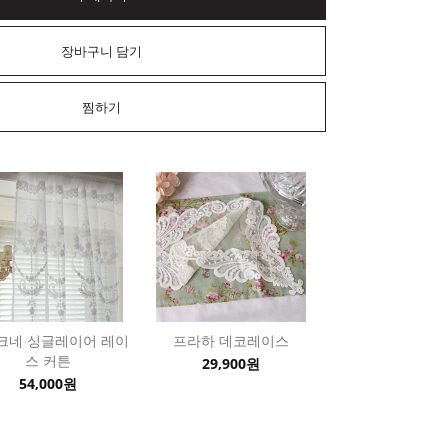
장바구니 담기
찜하기
크네 싱글레이어 레이
프라하 데코레이스
스 커튼
29,900원
54,000원