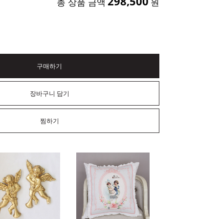
298,500
총 상품 금액
원
구매하기
장바구니 담기
찜하기