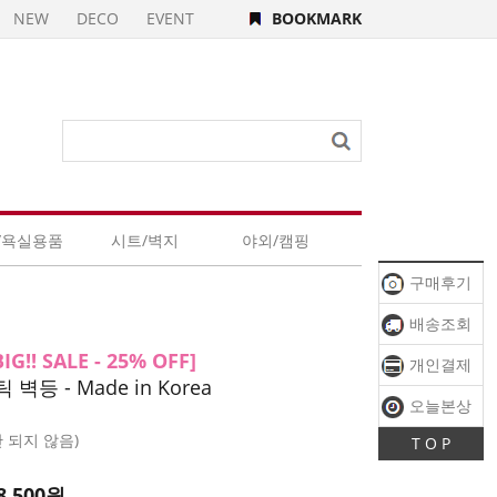
NEW
DECO
EVENT
BOOKMARK
/욕실용품
시트/벽지
야외/캠핑
구매후기
배송조회
IG!! SALE - 25% OFF]
개인결제
등 - Made in Korea
오늘본상
산 되지 않음)
T O P
품
8,500
원