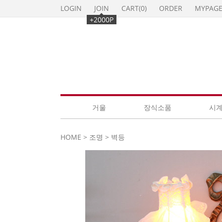
LOGIN
JOIN
CART(
0
)
ORDER
MYPAG
+2000P
거울
장식소품
시
HOME
>
조명
>
벽등