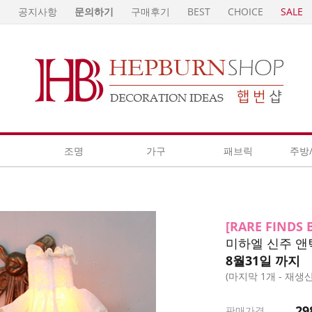
E
공지사항
문의하기
구매후기
BEST
CHOICE
SALE
계
조명
가구
패브릭
주방
[RARE FINDS B
미하엘 신주 앤틱 벽
8월31일 까지
(마지막 1개 - 재생
29
판매가격