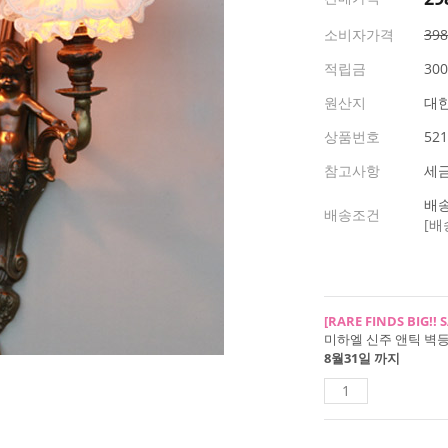
소비자가격
39
적립금
30
원산지
대
상품번호
521
참고사항
세
배송
배송조건
[배
[RARE FINDS BIG!! S
미하엘 신주 앤틱 벽등 - 
8월31일 까지