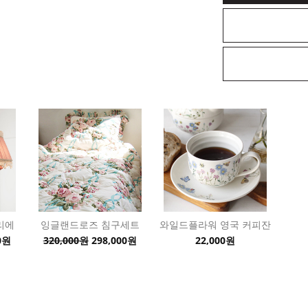
리에
잉글랜드로즈 침구세트
와일드플라워 영국 커피잔
0원
320,000원
298,000원
22,000원