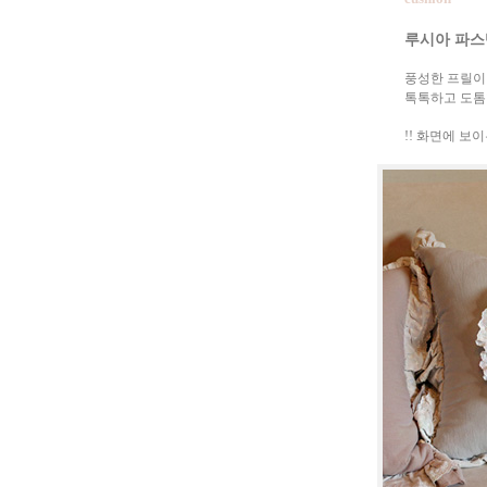
루시아 파스
풍성한 프릴이
톡톡하고 도톰
!! 화면에 보