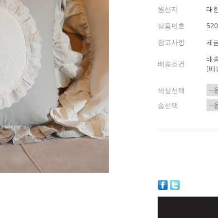
원산지
대
상품번호
520
참고사항
세
배송
배송조건
[배
색상선택
솜선택