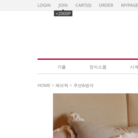
LOGIN
JOIN
CART(
0
)
ORDER
MYPAG
+2000P
거울
장식소품
시
HOME
>
패브릭
>
쿠션&방석