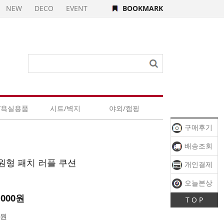
NEW
DECO
EVENT
BOOKMARK
/욕실용품
시트/벽지
야외/캠핑
구매후기
배송조회
원형 패치 러플 쿠션
개인결제
오늘본상
,000원
T O P
품
0원