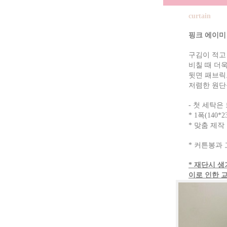
curtain
핑크 에이미
구김이 적고
비칠 때 더
뒷면 패브릭
저렴한 원단
첫 세탁은
-
* 1폭(140
* 맞춤 제
* 커튼봉과
* 재단시 
이로 인한 