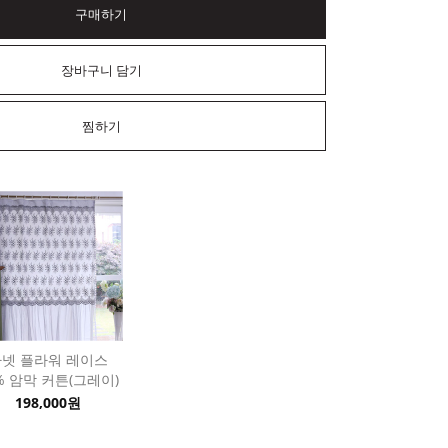
구매하기
장바구니 담기
찜하기
자넷 플라워 레이스
% 암막 커튼(그레이)
198,000원