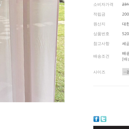
소비자가격
23
적립금
20
원산지
대
상품번호
520
참고사항
세
배송
배송조건
[배
사이즈