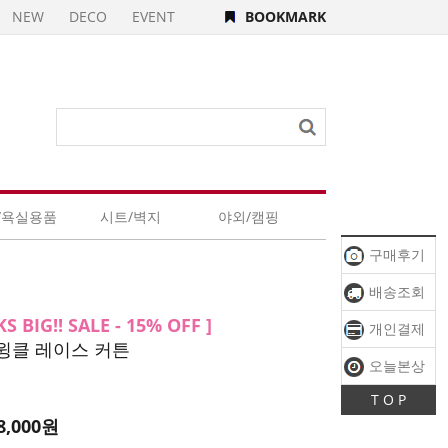
NEW
DECO
EVENT
BOOKMARK
/욕실용품
시트/벽지
야외/캠핑
구매후기
배송조회
S BIG!! SALE - 15% OFF ]
개인결제
윙클 레이스 커튼
오늘본상
T O P
품
8,000
원