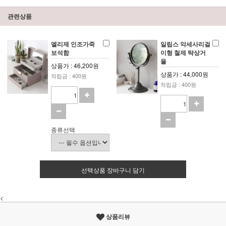
관련상품
엘리제 인조가죽
일립스 악세사리걸
보석함
이형 철제 탁상거
울
상품가 : 46,200원
상품가 : 44,000원
적립금 : 400원
적립금 : 400원
종류선택
선택상품 장바구니 담기
<
상품리뷰