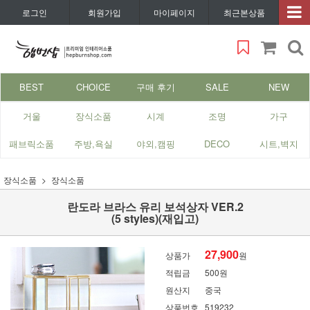
로그인
회원가입
마이페이지
최근본상품
BEST
CHOICE
구매 후기
SALE
NEW
거울
장식소품
시계
조명
가구
패브릭소품
주방,욕실
야외,캠핑
DECO
시트,벽지
장식소품
장식소품
란도라 브라스 유리 보석상자 VER.2
(5 styles)(재입고)
27,900
상품가
원
적립금
500원
원산지
중국
상품번호
519232