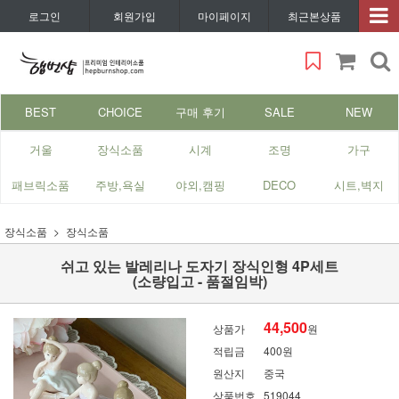
로그인
회원가입
마이페이지
최근본상품
BEST
CHOICE
구매 후기
SALE
NEW
거울
장식소품
시계
조명
가구
패브릭소품
주방,욕실
야외,캠핑
DECO
시트,벽지
장식소품
장식소품
쉬고 있는 발레리나 도자기 장식인형 4P세트
(소량입고 - 품절임박)
44,500
상품가
원
적립금
400원
원산지
중국
상품번호
519044