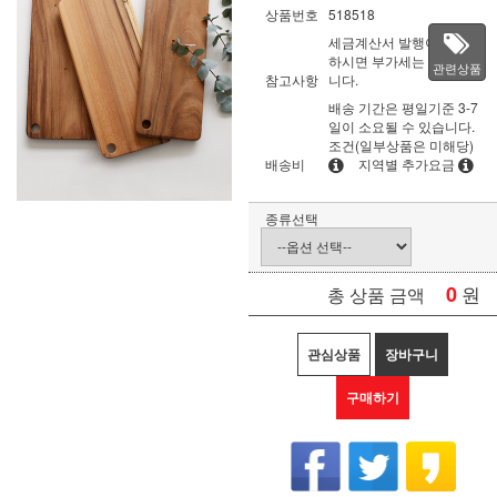
상품번호
518518
세금계산서 발행이 필요
하시면 부가세는 별도입
관련상품
참고사항
니다.
배송 기간은 평일기준 3-7
일이 소요될 수 있습니다.
조건(일부상품은 미해당)
배송비
지역별 추가요금
종류선택
0
원
총 상품 금액
관심상품
장바구니
구매하기