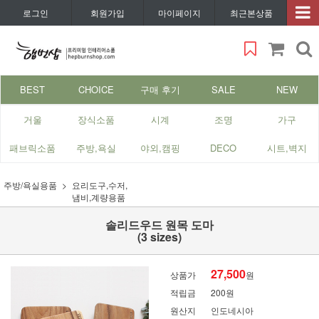
로그인
회원가입
마이페이지
최근본상품
BEST
CHOICE
구매 후기
SALE
NEW
거울
장식소품
시계
조명
가구
패브릭소품
주방,욕실
야외,캠핑
DECO
시트,벽지
주방/욕실용품
요리도구,수저,
냄비,계량용품
솔리드우드 원목 도마
(3 sizes)
27,500
상품가
원
적립금
200원
원산지
인도네시아