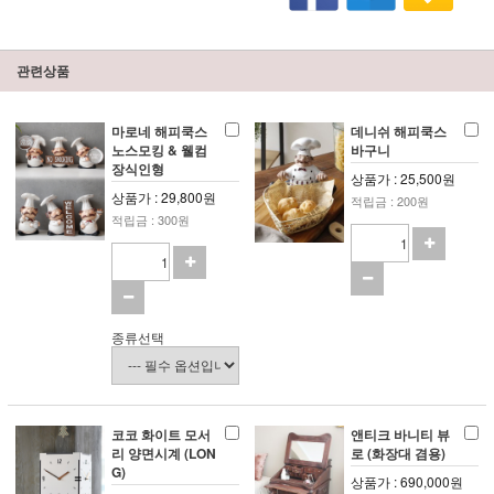
관련상품
마로네 해피쿡스
데니쉬 해피쿡스
노스모킹 & 웰컴
바구니
장식인형
상품가 : 25,500원
상품가 : 29,800원
적립금 : 200원
적립금 : 300원
종류선택
코코 화이트 모서
앤티크 바니티 뷰
리 양면시계 (LON
로 (화장대 겸용)
G)
상품가 : 690,000원