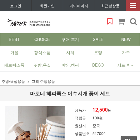
로그인
회원가입
마이페이지
최근본상품
BEST
CHOICE
구매 후기
SALE
NEW
거울
장식소품
시계
조명
가구
패브릭소품
주방,욕실
야외,캠핑
DECO
시트,벽지
주방/욕실용품
그외 주방용품
마로네 해피쿡스 이쑤시개 꽂이 세트
12,500
상품가
원
적립금
100원
원산지
중국
상품번호
517009