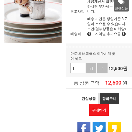
세금계산서 발행이 필요
하시면 부가세는 별도입
관련상품
참고사항
니다.
배송 기간은 평일기준 3-7
일이 소요될 수 있습니다.
조건(일부상품은 미해당)
배송비
지역별 추가요금
마로네 해피쿡스 이쑤시개 꽂
이 세트
12,500
원
+1
-1
12,500
원
총 상품 금액
관심상품
장바구니
구매하기