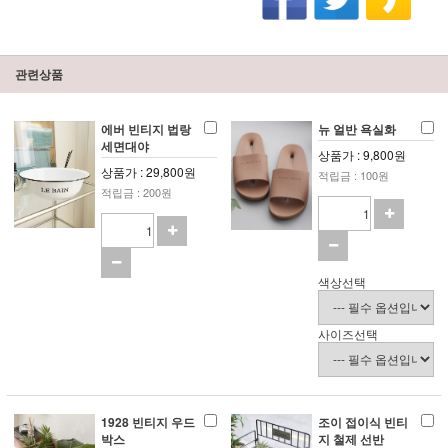
관련상품
에버 빈티지 법랑
뉴 얼반 욕실화
세면대야
상품가 : 9,800원
상품가 : 29,800원
적립금 : 100원
적립금 : 200원
색상선택
사이즈선택
1928 빈티지 우드
조이 접이식 빈티
박스
지 철제 선반