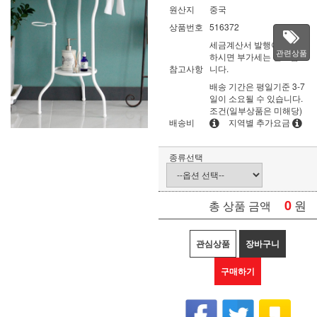
원산지
중국
상품번호
516372
세금계산서 발행이 필요
관련상품
하시면 부가세는 별도입
참고사항
니다.
배송 기간은 평일기준 3-7
일이 소요될 수 있습니다.
조건(일부상품은 미해당)
배송비
지역별 추가요금
종류선택
0
원
총 상품 금액
관심상품
장바구니
구매하기