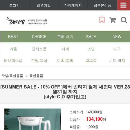
로그인
회원가입
마이페이지
최근본상품
BEST
CHOICE
구매 후기
SALE
NEW
거울
장식소품
시계
조명
가구
패브릭소품
주방,욕실
야외,캠핑
DECO
시트,벽지
주방/욕실용품
욕실용품
[SUMMER SALE - 10% OFF ]에버 빈티지 철제 세면대 VER.28
월31일 까지
(style C,D 추가입고)
소비자가
149,000원
134,100
상품가
원
적립금
1,000원