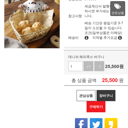
세금계산서 발행이 필요
하시면 부가세는 별도입
관련상품
참고사항
니다.
배송 기간은 평일기준 3-7
일이 소요될 수 있습니다.
조건(일부상품은 미해당)
배송비
지역별 추가요금
데니쉬 해피쿡스 바구니
25,500
원
+1
-1
25,500
원
총 상품 금액
관심상품
장바구니
구매하기