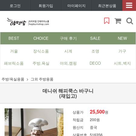
로그인
회원가입
마이페이지
최근본상품
BEST
CHOICE
구매 후기
SALE
NEW
거울
장식소품
시계
조명
가구
패브릭소품
주방,욕실
야외,캠핑
DECO
시트,벽지
주방/욕실용품
그외 주방용품
데니쉬 해피쿡스 바구니
(재입고)
25,500
상품가
원
적립금
200원
원산지
중국
상품번호
516356