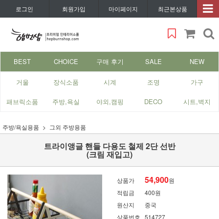
로그인
회원가입
마이페이지
최근본상품
BEST
CHOICE
구매 후기
SALE
NEW
거울
장식소품
시계
조명
가구
패브릭소품
주방,욕실
야외,캠핑
DECO
시트,벽지
주방/욕실용품
그외 주방용품
트라이앵글 핸들 다용도 철제 2단 선반
(크림 재입고)
54,900
상품가
원
적립금
400원
원산지
중국
상품번호
514727