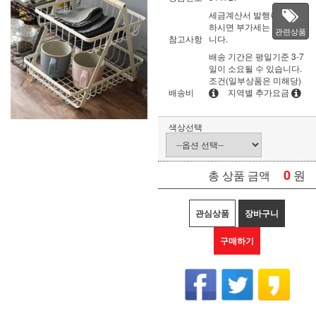
세금계산서 발행이 필요
하시면 부가세는 별도입
관련상품
참고사항
니다.
배송 기간은 평일기준 3-7
일이 소요될 수 있습니다.
조건(일부상품은 미해당)
배송비
지역별 추가요금
색상선택
0
원
총 상품 금액
관심상품
장바구니
구매하기